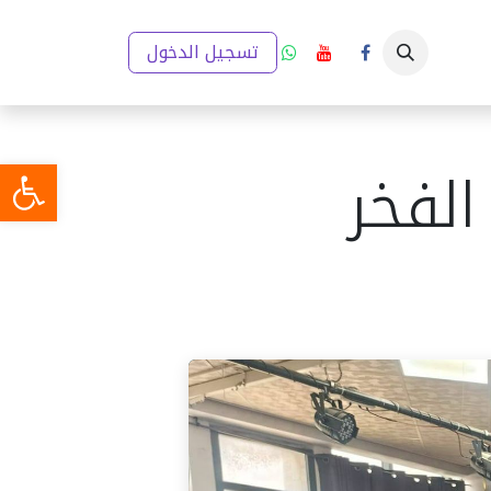
ار
إعلانات
تقارير والخطط التنموية
تسجيل الدخول
مدينتي (GIS)
ميديا
لفخر