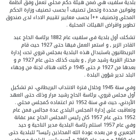
بلدية سلفيت هي ضمن هيئة حكم محلي تعمل وفق أنظمة
وقوانين محددة وتحمل تصنيف أ بحسب تصنيف وزارة الحكم
المحلي وتصنيف ++أ بحسب معايير تقييم الاداء لدى صندوق
تطوير واقراض الهيئات المحلية .
تشكلت أول بلدية في سلفيت عام 1882 برئاسة الحاج عبد
القادر الزير , و استمر العمل فيها حتى 1927 حيث قام
البريطانيون باستبدال هذه البلدية بمجلس قروي تحت إدارة
مختار القرية رشيد مرار , و بقيت كذلك حتى عام 1927 م و
بعدها من 1927 م حتى 1945 م كانت هناك لجنة من وجهاء
البلد تدير شؤون البلدة .
وفي سنة 1945 وخلال فترة الانتداب البريطاني، تم تشكيل
أول مجلس قروي، برئاسة الحاج رشيد مرار وذلك حتى العهد
الأردني، حيث في سنة 1952 تم اعتماده كمجلس محلي .
وتعاقبت على إدارة المجلس البلدي عدة مجالس فمن عام
1952 حتى عام 1957 كان رئيس المجلس الحاج عمر عفانة
وفي عام 1957 استلم رئاسة البلدية مدير الناحية و حيد
الجعبري و من بعده عودة الله المحاذين رئيسا” للبلدية حتى
عام 1960 م و من عام 1960 م أصبح رئيس البلدية مصطفى