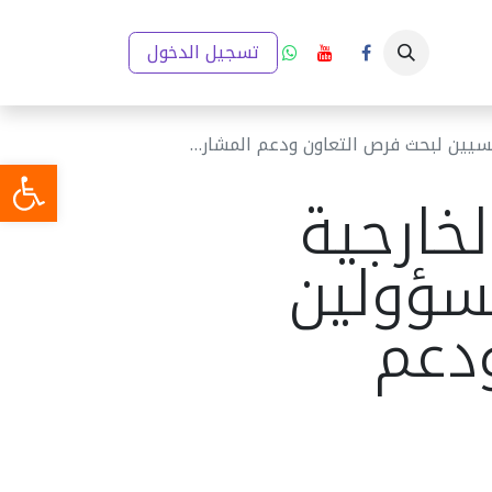
ار
إعلانات
تقارير والخطط التنموية
تسجيل الدخول
مدينتي (GIS)
ميديا
بحث فرص التعاون ودعم المشاريع التنموية
لخارجية
سؤولين
ودعم